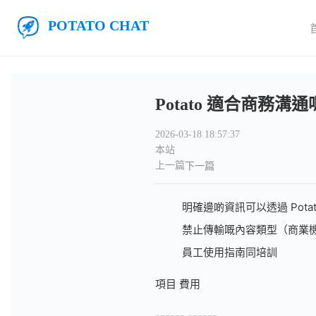
跳至主要內容
Potato聊天
Potato 適合商務
2026-03-18 18:57:37
本站
上一篇
下一篇
明確邊啲資訊可以透過 Potat
禁止傳輸嘅內容類型（商業
員工使用指南同培訓
項目 費用
------ ------