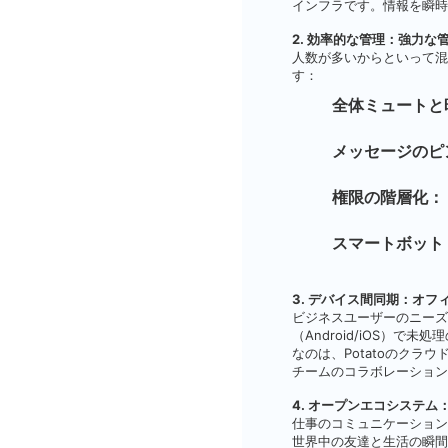
インフラです。情報を瞬時
2. 効率的な管理：強力な
人数が多いからといって混
す：
全体ミュートと
メッセージのピ
権限の階層化：
スマートボット
3. デバイス間同期：オ
ビジネスユーザーのニーズ
（Android/iOS）で未
なのは、Potatoのク
チームのコラボレーション
4. オープンエコシステ
仕事のコミュニケーション
世界中の友達と生活の瞬間