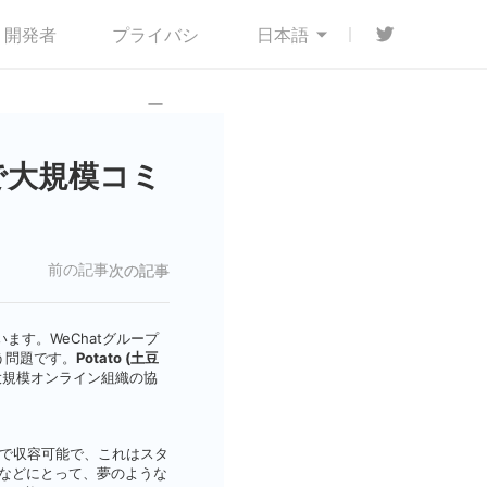
開発者
プライバシ

日本語
ー
プで大規模コミ
前の記事
次の記事
す。WeChatグループ
う問題です。
Potato (土豆
規模オンライン組織の協
まで収容可能で、これはスタ
などにとって、夢のような