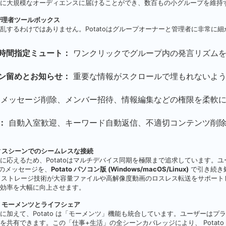
に大規模なオーディエンスに届けることができ、数百もの小グループを維持
管理者ツールボックス
乱するわけではありません。Potatoはグループオーナーと管理者に非常に
時間指定ミュート：
ワンクリックでグループ内の発言リズム
ン留めとお知らせ：
重要な情報がスクロールで埋もれないよ
メッセージ削除、メンバー招待、情報編集などの権限を柔軟
：
自動入室歓迎、キーワード自動返信、不適切コンテンツ削除
フィスシーンでのシームレスな接続
に応えるため、Potatoはマルチデバイス同期を極限まで追求しています。
処理のメッセージを、
Potato パソコン版 (Windows/macOS/Linux)
で引き続き
ラウドストレージ技術が大容量ファイルや高解像度動画のロスレス転送をサポー
効率を大幅に向上させます。
ム：モーメンツとライフシェア
に加えて、
Potato
は「モーメンツ」機能も統合しています。ユーザーはプラ
を共有できます。この「仕事
+
生活」の全シーンカバレッジにより、
Potato