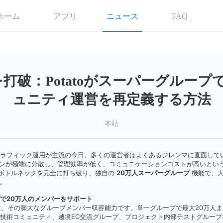
ホーム
アプリ
ニュース
FAQ
を打破：Potatoがスーパーグルー
ュニティ運営を再定義する方法
本站
ラフィック運用が主流の今日、多くの運営者はよくあるジレンマに直面していま
ァンが極端に分散し、管理効率が低く、コミュニケーションコストが高いとい
ボトルネックを完全に打ち破り、独自の
20万人スーパーグループ
機能で、大
。
プで20万人のメンバーをサポート
機能は、その膨大なグループメンバー収容能力です。単一グループで最大20万人
技術コミュニティ、越境EC交流グループ、プロジェクト内部テストグループ