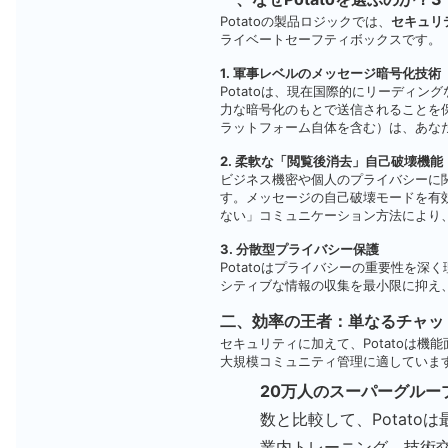
Potatoの製品ロジックでは、
セキュリ
ライベートセーフティボックスです。
1. 軍事レベルのメッセージ暗号化技術
Potatoは、現在国際的にリーディ
力な暗号化のもとで送信されることを保
ラットフォーム自体を含む）は、あな
2. 柔軟な「閲覧後消去」自己破壊機能
ビジネス機密や個人のプライバシーに関
す。メッセージの自己破壊モードを有効
ない」コミュニケーション方法により
3. 分散型プライバシー保護
Potatoはプライバシーの重要性を
シティブな情報の収集を最小限に抑え
二、効率の王者：単なるチャッ
セキュリティに加えて、Potatoは
大規模コミュニティ管理に適していま
20万人のスーパーグルー
数と比較して、Potato
業内トレーニング、技術