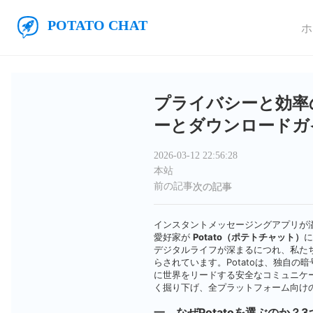
メインコンテンツにスキップ
ポテトチャット
ホ
プライバシーと効率の
ーとダウンロードガ
2026-03-12 22:56:28
本站
前の記事
次の記事
インスタントメッセージングアプリが
愛好家が
Potato（ポテトチャット）
に
デジタルライフが深まるにつれ、私た
らされています。Potatoは、独自
に世界をリードする安全なコミュニケー
く掘り下げ、全プラットフォーム向け
一、なぜPotatoを選ぶのか