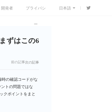
開発者
プライバシ

日本語
ー
？まずはこの6
前の記事
次の記事
録時の確認コードがな
ウントの問題ではな
ックポイントをまと