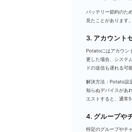
バッテリー節約のため
見たことがあります
3. アカウン
Potatoにはアカ
更した場合、システ
ドの送信も遅れる可
解決方法：Potat
知らぬデバイスがあ
エストすると、通常
4. グループ
特定のグループやチ