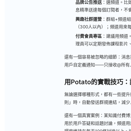
品牌公告推送
：選頻道。比
息精準送達每個訂閱者，不會
興趣社群運營
：群組+頻道
（300人以內）；頻道用來
付費會員專區
：建議用頻道
理員可以定期發佈課程影片
還有一個容易被忽略的細節：消息
用戶自定義通知——只接收@所有
用Potato的實戰技巧
無論選擇哪種形式，都有一些提升
則」時，自動發送群規連結，減少
還有一個真實案例：某知識付費博主運營
用於用戶答疑和話題討論，頻道用