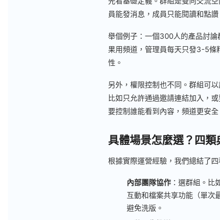
先看基礎定義。群組是雙向交流空
員能發消息，成員只能閱讀和點讚
舉個例子：一個300人的產品討
果用頻道，管理員每天只發3-5
性。
另外，權限控制也不同。群組可以
比如只允許通過邀請連結加入，或
要控制誰能看到內容，頻道更安全
具體場景怎麼選？四類
根據實際運營經驗，我們總結了四
內部團隊協作
：選群組。比
互動和檔案共享功能（單次最
避免洗版。